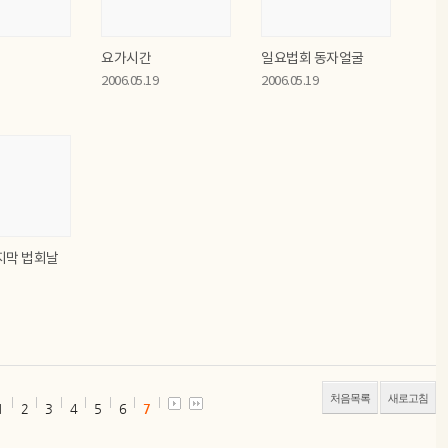
요가시간
일요법회 동자얼굴
2006.05.19
2006.05.19
지막 법회날
처음목록
새로고침
1
2
3
4
5
6
7