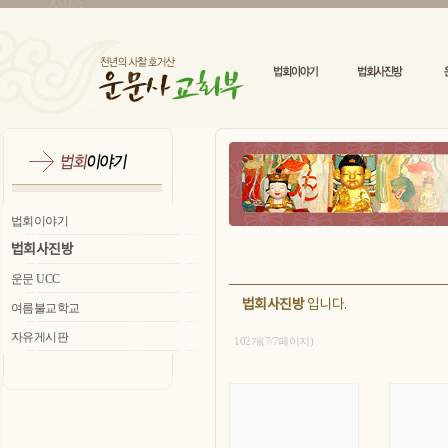
법회이야기
법회사진방
운문 UCC
법회사진방
입니다.
여름불교학교
자유게시판
102개(7/7페이지)