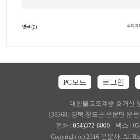
주제와 
0
댓글 (
)
PC모드
로그인
대한불교조계종 호거산 
[38368] 경북 청도군 운문면 운
전화 :
054)372-8800
팩스 : 054
Copyright (c) 2016 운문사. All Rig