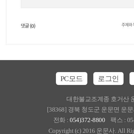
주제와 
0
댓글 (
)
PC모드
로그인
대한불교조계종 호거산 
[38368] 경북 청도군 운문면 운
전화 :
054)372-8800
팩스 : 054
Copyright (c) 2016 운문사. All Rig