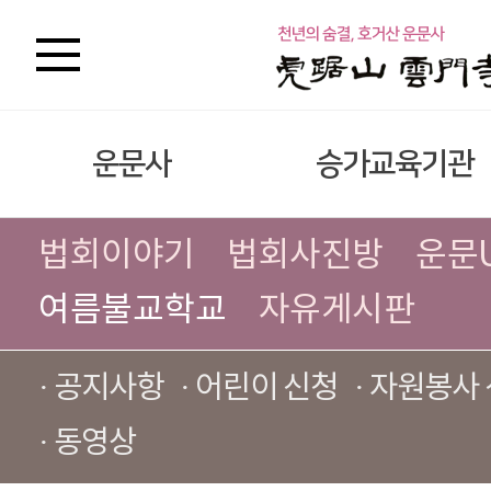
운문사
승가교육기관
법회이야기
법회사진방
운문
여름불교학교
자유게시판
· 공지사항
· 어린이 신청
· 자원봉사
· 동영상