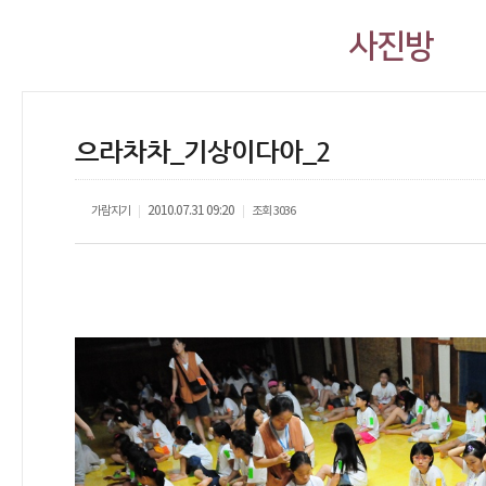
사진방
으라차차_기상이다아_2
가람지기
2010.07.31 09:20
조회
3036
|
|