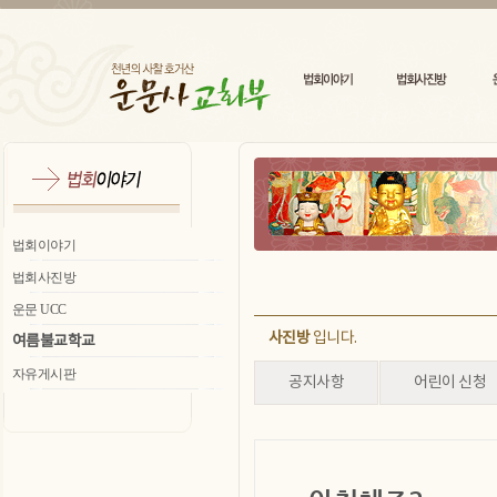
법회이야기
법회사진방
운문 UCC
사진방
입니다.
여름불교학교
자유게시판
공지사항
어린이 신청