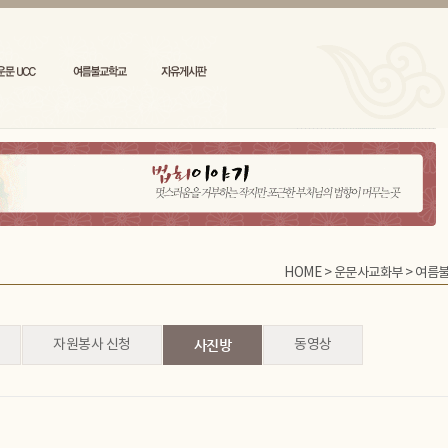
HOME
>
운문사교화부
>
여름
자원봉사 신청
사진방
동영상