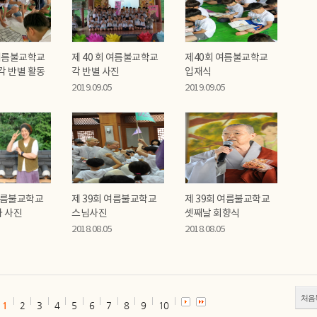
 여름불교학교
제 40 회 여름불교학교
제40회 여름불교학교
각 반별 활동
각 반별 사진
입재식
2019.09.05
2019.09.05
 여름불교학교
제 39회 여름불교학교
제 39회 여름불교학교
 사진
스님사진
셋째날 회향식
2018.08.05
2018.08.05
처음
1
2
3
4
5
6
7
8
9
10