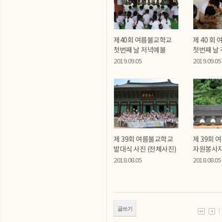
제40회 여름불교학교
제 40 회
첫번째 날 저녁예불
첫번째 날 
2019.09.05
2019.09.05
제 39회 여름불교학교
제 39회
발대식 사진 (전체사진)
자원봉사자
2018.08.05
2018.08.05
글쓰기