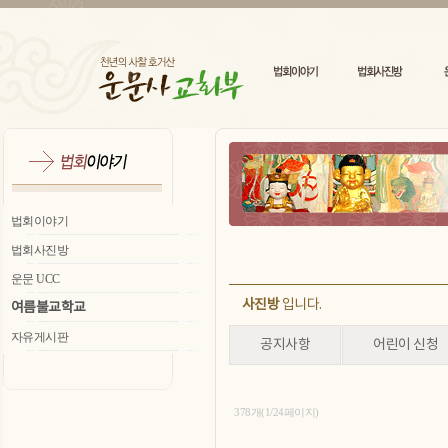
법회이야기
법회사진방
운문 UCC
사진방
입니다.
여름불교학교
자유게시판
공지사항
어린이 신청
378개(1/24페이지)