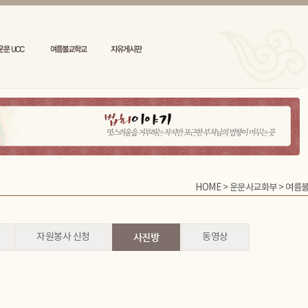
HOME
>
운문사교화부
>
여름
자원봉사 신청
사진방
동영상