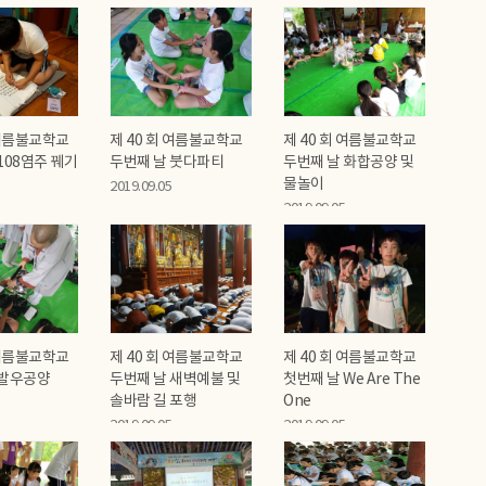
 여름불교학교
제 40 회 여름불교학교
제 40 회 여름불교학교
108염주 꿰기
두번째 날 붓다파티
두번째 날 화합공양 및
물놀이
2019.09.05
2019.09.05
 여름불교학교
제 40 회 여름불교학교
제 40 회 여름불교학교
 발우공양
두번째 날 새벽예불 및
첫번째 날 We Are The
솔바람 길 포행
One
2019.09.05
2019.09.05