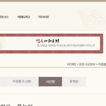
HOME
>
운문사교화부
>
여름
자원봉사 신청
사진방
동영상