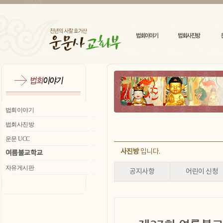
법회이야기
법회사진방
운문 UCC
사진방
입니다.
여름불교학교
자유게시판
공지사항
어린이 신청