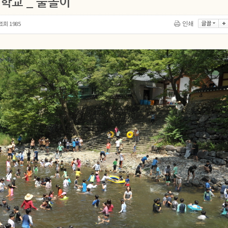
학교 _ 물놀이
조회
1985
인쇄