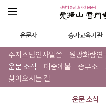
운문사
승가교육기관
주지스님인사말씀
원광화랑연
운문 소식
대중예불
종무소
찾아오시는 길
운문 소식