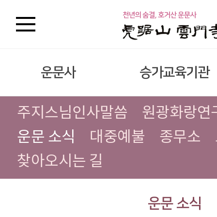
운문사
승가교육기관
주지스님인사말씀
원광화랑연
운문 소식
대중예불
종무소
찾아오시는 길
운문 소식