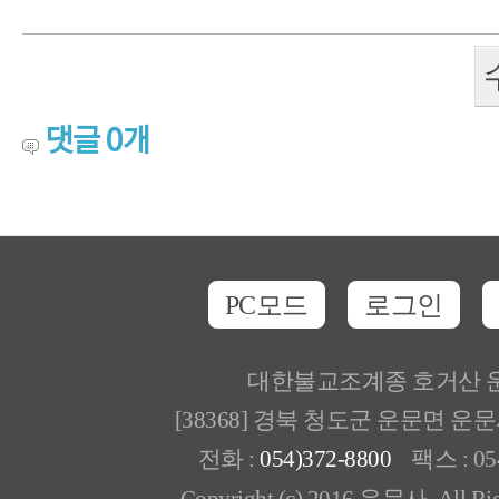
댓글
0
개
PC모드
로그인
대한불교조계종 호거산 
[38368] 경북 청도군 운문면 운
전화 :
054)372-8800
팩스 : 054