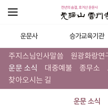
운문사
승가교육기관
주지스님인사말씀
원광화랑연
운문 소식
대중예불
종무소
찾아오시는 길
운문 소식