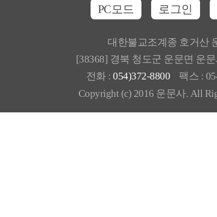
PC모드
로그인
대한불교조계종 호거산 
[38368] 경북 청도군 운문면 운
전화 :
054)372-8800
팩스 : 054
Copyright (c) 2016 운문사. All Rig