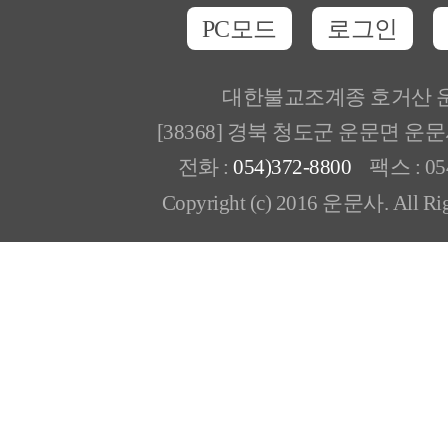
PC모드
로그인
대한불교조계종 호거산 
[38368] 경북 청도군 운문면 운
전화 :
054)372-8800
팩스 : 054
Copyright (c) 2016 운문사. All Rig