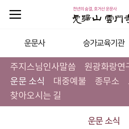
운문사
승가교육기관
주지스님인사말씀
원광화랑연
운문 소식
대중예불
종무소
찾아오시는 길
운문 소식