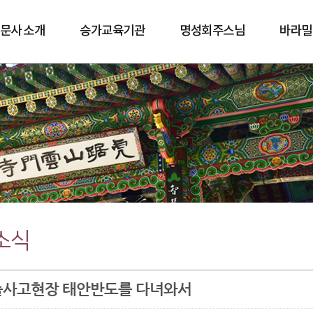
문사 소개
승가교육기관
명성회주스님
바라밀
바람길
소식
사고현장 태안반도를 다녀와서