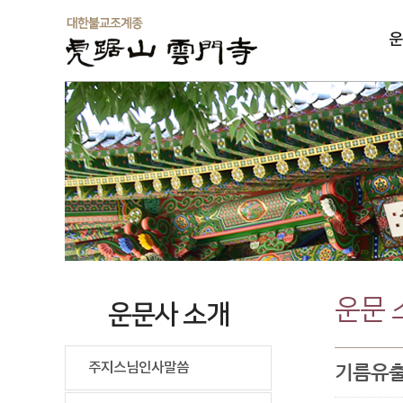
운
솔
운문 
운문사 소개
주지스님인사말씀
기름유출