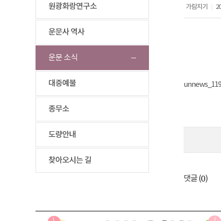
원광화랑연구소
가람지기
20
|
운문사 역사
운문 소식
대중예불
unnews_119
종무소
도량안내
찾아오시는 길
0
댓글 (
)