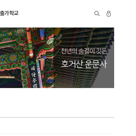
출가학교
천년의 숨결이 깃든
호거산 운문사