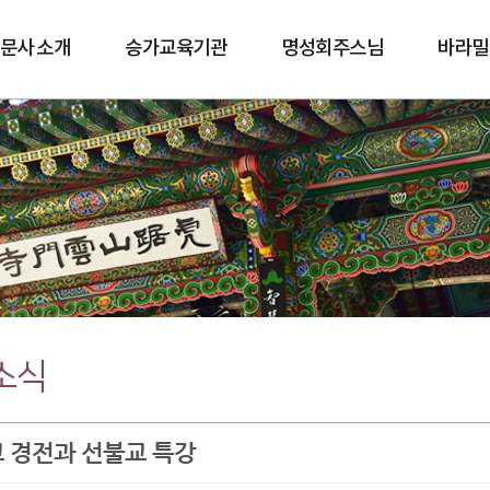
문사 소개
승가교육기관
명성회주스님
바라밀
바람길
소식
 경전과 선불교 특강