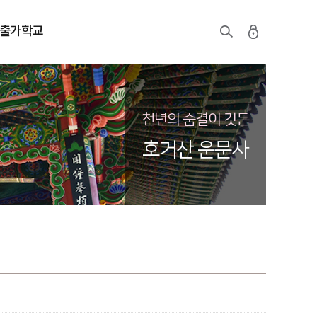
출가학교
천년의 숨결이 깃든
호거산 운문사