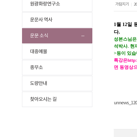
원광화랑연구소
가람지기
20
|
운문사 역사
1월 12
다.
운문 소식
성본스님은
석박사. 현
대중예불
>등이 있습
특강은
http
종무소
면 동영상으
도량안내
찾아오시는 길
unnews_1200