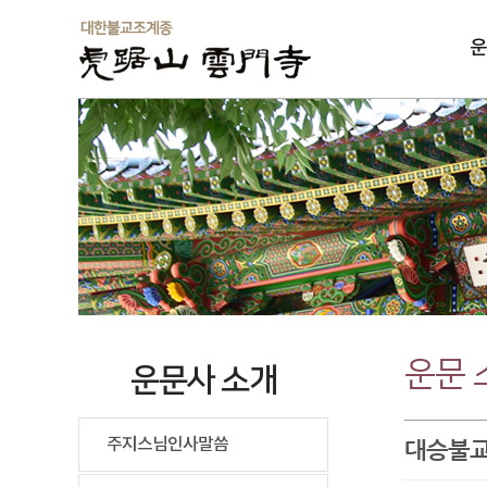
운
솔
운문 
운문사 소개
주지스님인사말씀
대승불교