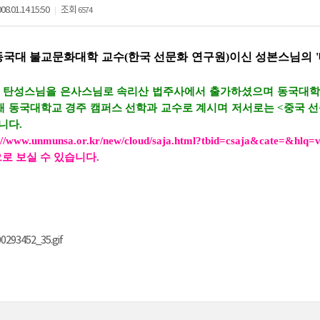
08.01.14 15:50
조회
6574
|
일 동국대 불교문화대학 교수(한국 선문화 연구원)이신 성본스님의
 탄성스님을 은사스님로 속리산 법주사에서 출가하셨으며 동국대학교
재 동국대학교 경주 캠퍼스 선학과 교수로 계시며 저서로는 <중국 선
니다.
://www.unmunsa.or.kr/new/cloud/saja.html?tbid=csaja&cate=&h
로 보실 수 있습니다.
293452_35.gif