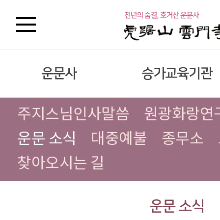
운문사
승가교육기관
주지스님인사말씀
원광화랑연
운문 소식
대중예불
종무소
찾아오시는 길
운문 소식