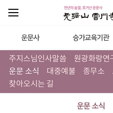
운문사
승가교육기관
주지스님인사말씀
원광화랑연
운문 소식
대중예불
종무소
찾아오시는 길
운문 소식