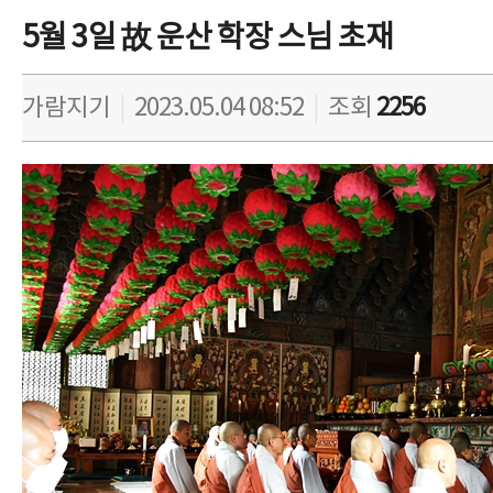
5월 3일 故 운산 학장 스님 초재
가람지기
|
2023.05.04 08:52
|
조회
2256