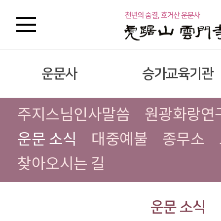
운문사
승가교육기관
주지스님인사말씀
원광화랑연
운문 소식
대중예불
종무소
찾아오시는 길
운문 소식