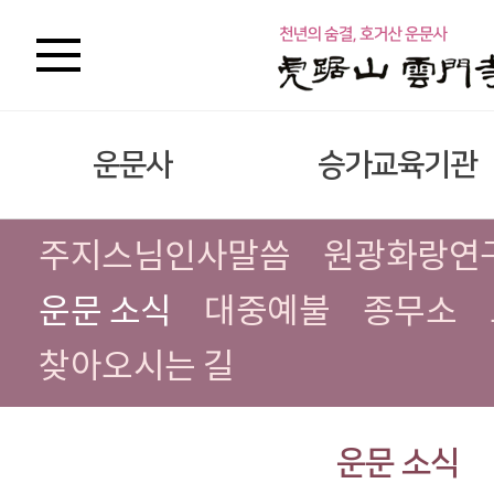
운문사
승가교육기관
주지스님인사말씀
원광화랑연
운문 소식
대중예불
종무소
찾아오시는 길
운문 소식