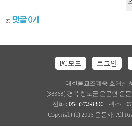
댓글
0
개
PC모드
로그인
대한불교조계종 호거산 
[38368] 경북 청도군 운문면 운
전화 :
054)372-8800
팩스 : 054
Copyright (c) 2016 운문사. All Rig