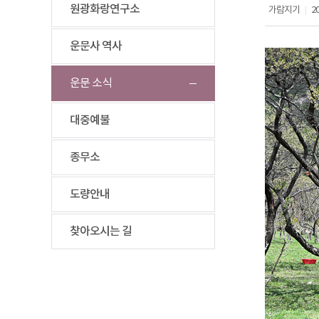
원광화랑연구소
가람지기
20
|
운문사 역사
운문 소식
대중예불
종무소
도량안내
찾아오시는 길