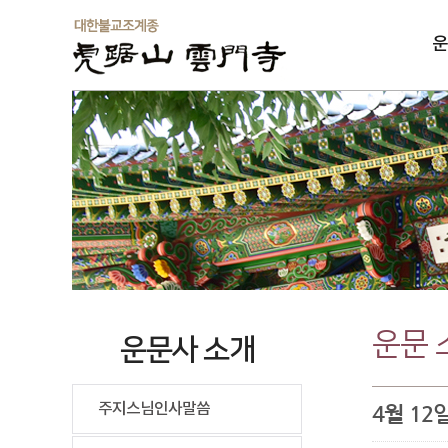
운
솔
운문 
운문사 소개
주지스님인사말씀
4월 12