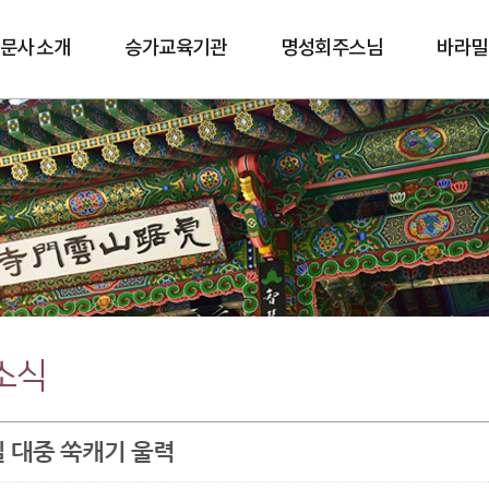
문사 소개
승가교육기관
명성회주스님
바라밀
바람길
소식
일 대중 쑥캐기 울력