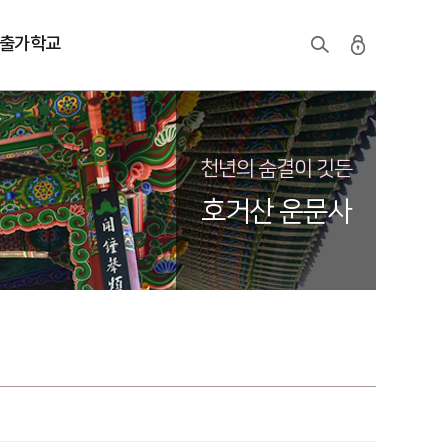
출가학교
천년의 숨결이 깃든
호거산 운문사