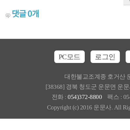
댓글
0
개
PC모드
로그인
대한불교조계종 호거산 
[38368] 경북 청도군 운문면 운
전화 :
054)372-8800
팩스 : 054
Copyright (c) 2016 운문사. All Rig