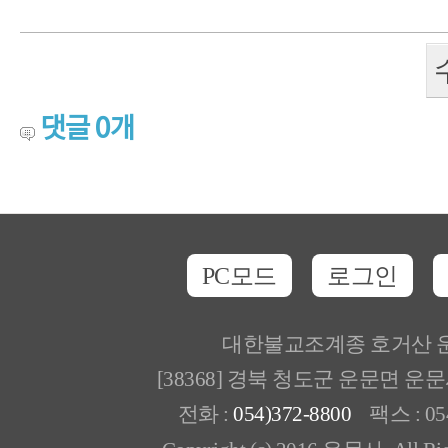
댓글
0
개
PC모드
로그인
대한불교조계종 호거산 
[38368] 경북 청도군 운문면 운
전화 :
054)372-8800
팩스 : 054