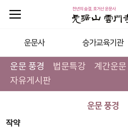
운문사
승가교육기관
운문 풍경
법문특강
계간운문
자유게시판
운문 풍경
작약