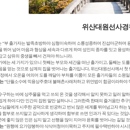
위산대원선사경
 “부 출가자는 발족초방하야 심형이속하며 소륭성종하여 진섭마군하며 용
을 뛰어 넘어 마음과 형상을 세속과 다르게 하며 성인의 종자를 잇고 융성
갚고 삼유의 중생을 빼서 건져야 하느니라.
가에는 세 가지가 있으니 첫째는 부모와 세간을 떠난 출가이고, 둘째는 도를
음을 얻는 것으로 삼계의 집을 벗어나는 출가입니다, 위산대원선사께서 첫
 과정에서 오온을 여의어 도를 깨달아 부처를 이룸이 모든 출가자들의 소원일
는
“단월소수에 끽용상주호대 불해촌사래처하고 위언법이 합공이라하야 
수구하는 바에 상주물을 먹고 쓰되 온 것을 생각해서 알지 못하고 일러 말
럽게 하야 다만 인간의 잡된 말만 설하나니 그러한즉 한때의 즐거움만 추구
스님들에게 시주한 공덕으로 빈궁하고 번뇌 많은 세계를 뛰어넘고자 하는 발
 함부로 쓰지말고 감사하게 생각하며 함부로 쓰면 인과가 꼭 있다는 것입
에 좋지 않은 인은 심지 말고 선행을 많이 지어야 윤회를 벗어나는 길일 것
는
“원행에 요가양붕하야 삭삭어청어이목하고 주지에 필수택반하야 시시문