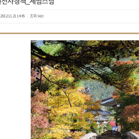
원선사경책_제범스님
2012.11.21 14:45
조회
5423
|