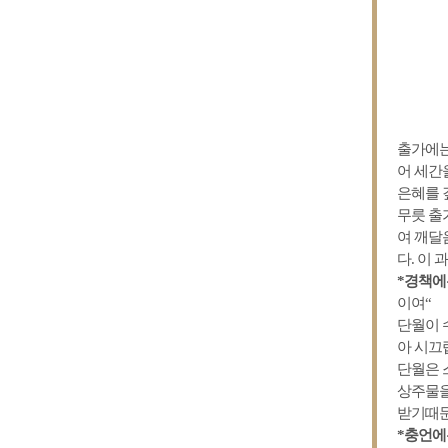
출가에는
어 세간
은혜를 
무릇 출
여 깨달
다. 이
*경책에
이여“
단월이 
아 시끄
단월은 
상주물을
받기때문
*충언에