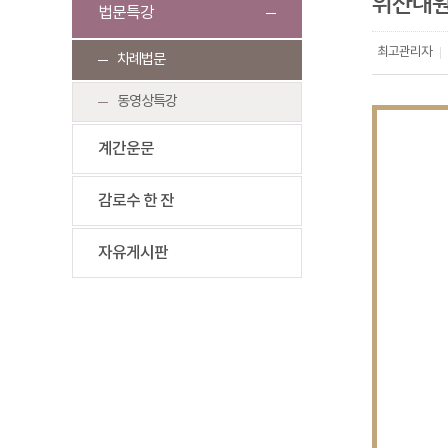
위산대
법문특강
최고관리자
|
차례법문
동영상특강
계간운문
감로수 한 잔
자유게시판