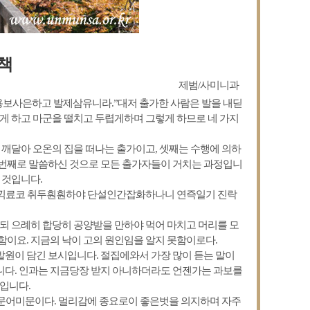
책
제범/사미니과
보사은하고 발제삼유니라.”대저 출가한 사람은 발을 내딛
하게 하고 마군을 떨치고 두렵게하며 그렇게 하므로 네 가지
 깨달아 오온의 집을 떠나는 출가이고, 셋째는 수행에 의하
 번째로 말씀하신 것으로 모든 출가자들이 거치는 과정입니
 것입니다.
끽료코 취두훤훤하야 단설인간잡화하나니 연즉일기 진락
하되 으례히 합당히 공양받을 만하야 먹어 마치고 머리를 모
함이요. 지금의 낙이 고의 원인임을 알지 못함이로다.
원이 담긴 보시입니다. 절집에와서 가장 많이 듣는 말이
니다. 인과는 지금당장 받지 아니하더라도 언젠가는 과보를
입니다.
어미문이다. 멀리감에 종요로이 좋은벗을 의지하며 자주