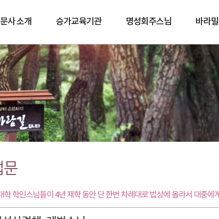
문사 소개
승가교육기관
명성회주스님
바라밀
바람길
법문
학 학인스님들이 4년 재학 동안 단 한번 차례대로 법상에 올라서 대중에게