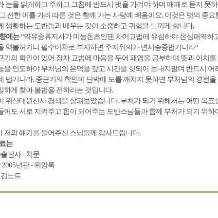
와 눈을 맑게하고 주하고 그침에 반드시 벗을 가려야 하며 때때로 듣지 못
 그 선한 이를 가려 따른 것은 함께 가는 사람에 배움이요. 이것은 벗의 
께 생활하는 도반들과 배우는 것이 소중하고 귀함을 느끼게 합니다.
방향에는
“약유중류지사가 미능돈초인댄 차어교법에 유심하야 온심패역하
을 역불허기니 필수이차로 부지하면 주지위의가 변시승중법기니라“
근기의 학인이 있어 장차 교법에 마음을 두어 패엽을 공부하며 뜻과 이치를
들을 인도하야 부처님의 은덕을 갚고 시간을 헛되이 보내지말며 반드시 어
데 법기니라. 중근기의 학인이 단박에 도를 깨치지 못하면 부처님의 경전을
밀하게 찾아 불법을 전하라는 것입니다.
이 위산대원선사 경책을 살펴보았습니다. 부처가 되기 위해서는 어떤 목표를
들어도 서로 지켜주고 힘이 되어주는 도반스님들과 함께 부처가 되기 위하여
 저의 얘기를 들어주신 스님들께 감사드립니다.
자료는
출판사 - 치문
 2005년판 - 위앙록
새김노트