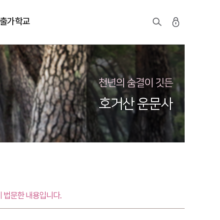
출가학교
천년의 숨결이 깃든
호거산 운문사
 법문한 내용입니다.