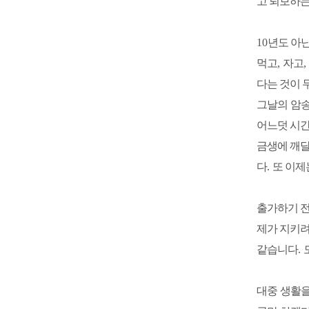
고 퇴보하는
10
년도 아
먹고
,
자고
다는 것이 
그날의 암
어느덧 시간
금생에 깨달
다
.
또 이제
출가하기 
제가 지키려
같습니다
.
대중 생활을