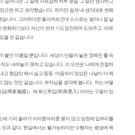
 일어나면 그 일에 사로잡혀 하루 종일 그 일만 생각하고
되었으면 하고 생각했습니다
.
하지만 쉽게 내 생각대로 변화
 했습니다
.
그러하다면 돌이켜보건대 스스로는 얼마나 잘 살
 변화하기보다 자신이 먼저 기도정진하며 도와주고
,
따뜻
 있을 것 같습니다
.
가 붙인 이름일 뿐입니다
.
세상이 만들어 놓은 정해진 틀 속
 아직도 내려놓지 못하고 있습니다
.
이 도반은 나에게 친절하
춰내고 험담만 해서 싫고 등등
.
마음속이 망상은 나날이 더 해
지 않는 것만 같습니다
.
부처님을 생각해 봅니다
.
저는 어떻
귀감
(
禪家龜鑑
)
』
에 화신투입
(
和身透入
)
이라는 구절이 있
 소에 기어 올라가 이러쿵저러쿵 묻지 않고 당장에 입부리를
 것과 같다
.
현실에서는 불가능하지만 수행자는 평생에 목