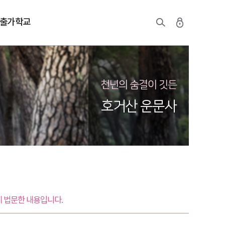
출가학교
천년의 숨결이 깃든
호거산 운문사
 법문한 내용입니다.