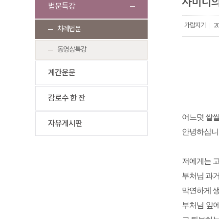
사미니의
법문특강
가람지기
20
|
차례법문
동영상특강
계간운문
감로수 한 잔
어느덧 쌀쌀
자유게시판
안녕하십니
저에게는 
부처님 과거
막연하게 
부처님 앞에