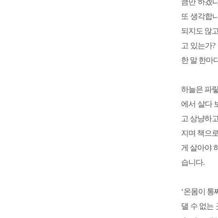
큼만 하겠다
또 생각합
되지도 않고
고 있는가
?
한 말 한마
하늘은 파
에서 살다 
고 상냥하고
지며 책으로
게 살아야 
습니다
.
‘
온몸이 통
댈 수 없는