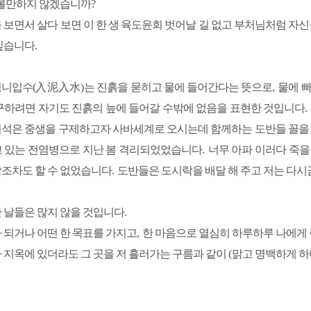
 볼만하지 않겠습니까
?
 보면서 살다 보면 이 한 생 육도윤회 벗어날 길 없고 부처님처럼 
싶습니다
.
입니입수(
入泥入水)
는 진흙을 묻히고 물에 들어간다는 뜻으로
,
물에 
구하려면 자기도 진흙의 늪에 들어갈 수밖에 없음을 표현한 것입니다
.
석은 중생을 구제하고자 사바세계로 오시는데 함께하는 도반들 꼴을 
 있는 전염병으로 지난 봄 격리되었었습니다
.
너무 아파 이러다 죽을
조차도 할 수 없었습니다
.
도반들은 도시락을 배달 해 주고 저는 다시
 날들은 많지 않을 것입니다
.
 되거나 어떤 한 목표를 가지고
,
한 마음으로 열심히 하루하루
나에게
 지옥에 있더라도 그 곳을 저 흘러가는 구름과 같이
(
맑고 명백하게 하