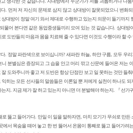
고 생각한 것 같습니다
.
지대방에서 누군가가 저를 괴롭히거나 다툼이
니다
.
먼저 저 자신의 문제로 삼지 않고 상대방이 잘못되었으니 변화
 상대방이 정말 여기 와서 제대로 수행하고 있는지 의문이 들기까지
되물어 본다면 같은 동업중생들끼리 모여 있는 것 같습니다
.
상대방이
디로 도반들의 마음과 몸을 치료해 줄 수 있다면 이것도 수행이라 할 수
랗다
.
정말 파란색으로 보이십니까
?
새파란 하늘
,
하얀 구름
,
모두 우리
보니 분별심은 증장되고 그 습을 안고 머리 깎고 산문에 들어온 저는
 잘 도와주니까 좋고 저 도반은 항상 단점만 보고 일 못하는 것만 들
 익히는 모든 선사들의 말씀들은 이론일 뿐 저에게 실천이 하나도 되
하는지
.
지금 제가 잘 하고 있는지 아니면 더 분발해야 하는지
.
『
선가
째로 뚫고 들어가다
.
만일 이 일을 말하자면
,
마치 모기가 무쇠로 만든
 곳에서 목숨을 떼어 놓고 한 번 뚫어서 온몸이 통째로 뚫고 들어가려는