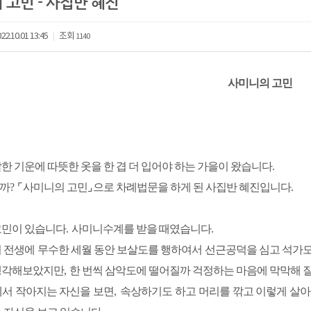
 고민 - 사집반 혜진
22.10.01 13:45
조회
1140
|
사미니의 고민
한 기운에 따뜻한 옷을 한 겹 더 입어야 하는 가을이 왔습니다
.
까
?
⌜
사미니의 고민
⌟
으로 차례법문을 하게 된 사집반 혜진입니다
.
고민이 있습니다
.
사미니수계를 받을 때였습니다
.
 전생에 무수한 세월 동안 보살도를 행하여서 선근공덕을 심고 석가
생각해보았지만
,
한 번씩 삼악도에 떨어질까 걱정하는 마음에 막막해 
서 작아지는 자신을 보면
,
속상하기도 하고 머리를 깎고 이렇게 살