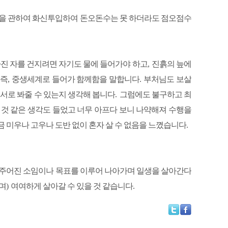
자신을 관하여 화신투입하여 돈오돈수는 못 하더라도 점오점수
빠진 자를 건지려면 자기도 물에 들어가야 하고
,
진흙의 늪에
즉
,
중생세계로 들어가 함께함을 말합니다
.
부처님도 보살
서로 봐줄 수 있는지 생각해 봅니다
.
그럼에도 불구하고 최
 것 같은 생각도 들었고 너무 아프다 보니 나약해져 수행을
금 미우나 고우나 도반 없이 혼자 살 수 없음을 느꼈습니다
.
 주어진 소임이나
목표를 이루어 나아가며 일생을 살아간다
며
)
여여하게 살아갈 수 있을 것 같습니다
.