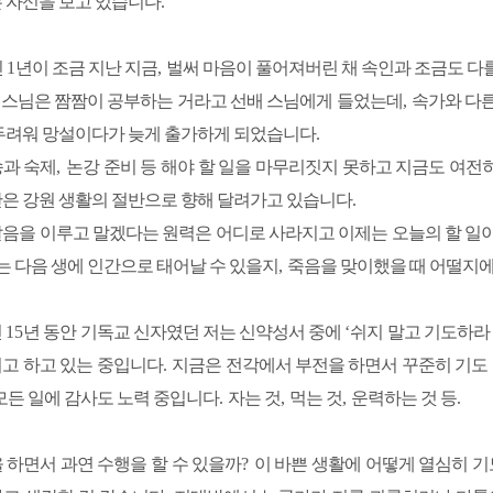
 자신을 보고 있습니다
.
닌
1
년이 조금 지난 지금
,
벌써 마음이 풀어져버린 채 속인과 조금도 다를
,
스님은 짬짬이 공부하는 거라고 선배 스님에게 들었는데
,
속가와 다른
두려워 망설이다가 늦게 출가하게 되었습니다
.
송과 숙제
,
논강 준비 등 해야 할 일을 마무리짓지 못하고 지금도 여
은 강원 생활의 절반으로 향해 달려가고 있습니다
.
음을 이루고 말겠다는 원력은 어디로 사라지고 이제는 오늘의 할 일이
는 다음 생에 인간으로 태어날 수 있을지
,
죽음을 맞이했을 때 어떨지에
전
15
년 동안 기독교 신자였던 저는 신약성서 중에
‘
쉬지 말고 기도하라
고 하고 있는 중입니다
.
지금은 전각에서 부전을 하면서 꾸준히 기도
모든 일에 감사도 노력 중입니다
.
자는 것
,
먹는 것
,
운력하는 것 등
.
 하면서 과연 수행을 할 수 있을까
?
이 바쁜 생활에 어떻게 열심히 기