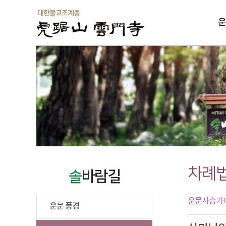
운
솔
차례
솔
바람길
운문사승가대
운문 풍경