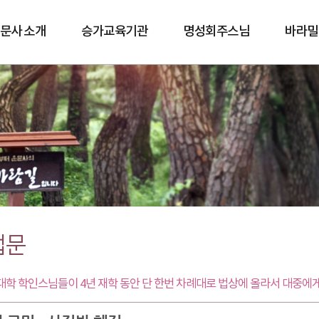
문사 소개
승가교육기관
명성회주스님
바라밀
바람길
법문
학 학인스님들이 4년 재학 동안 단 한번 차례대로 법상에 올라서 대중에게