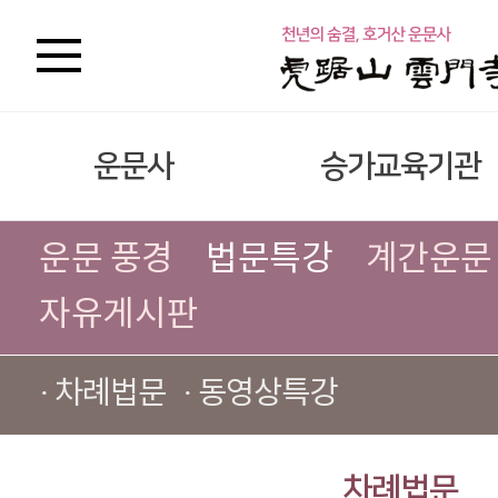
운문사
승가교육기관
운문 풍경
법문특강
계간운문
자유게시판
· 차례법문
· 동영상특강
차례법문