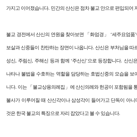
가지고 이어졌습니다
.
민간의 산신은 점차 불교 안으로 편입되어
불교 경전에서 산신의 연원을 찾아보면
「
화엄경
」
‘
세주묘엄품
’
보살과 신중들이 찬탄하는 장면이 나옵니다
.
산신은 부처님을 따
성신
,
주림신
,
주해신 등과 함께
‘
주산신
’
으로 등장합니다
.
산신은
나타나 불법을 수호하는 역할을 담당하는 호법신중의 모습을 보
니다
.
이는
「
불교상용의례집
」
에 산신의례와 헌공이 포함됨을 통
불사가 이루어질 때 산신각이나 삼성각이 들어가고 단독이 아니
것은 한국 불교의 특징으로 자리 잡았다고 볼 수 있습니다
.