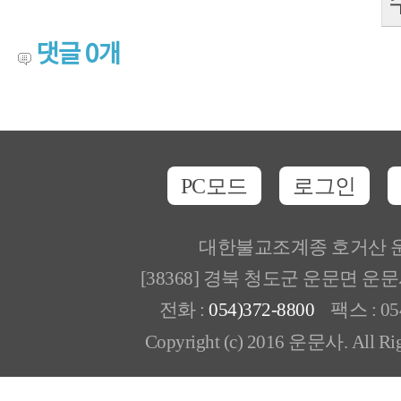
댓글
0
개
PC모드
로그인
대한불교조계종 호거산 
[38368] 경북 청도군 운문면 운
전화 :
054)372-8800
팩스 : 054
Copyright (c) 2016 운문사. All Rig