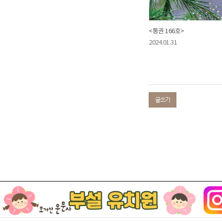
<통권 166호>
2024.01.31
글쓰기