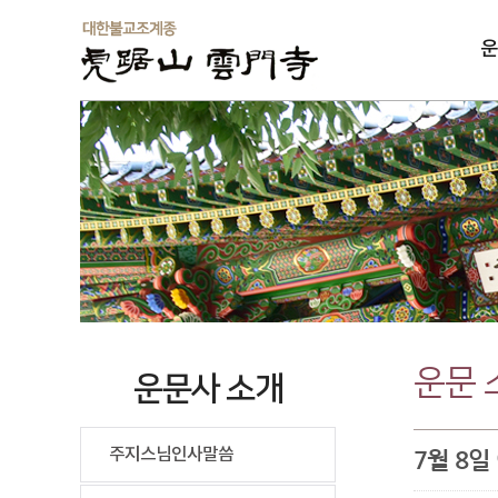
운
솔
운문 
운문사 소개
주지스님인사말씀
7월 8일