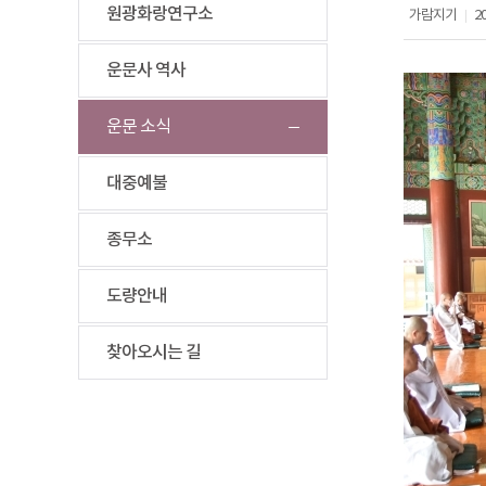
원광화랑연구소
가람지기
20
|
운문사 역사
운문 소식
대중예불
종무소
도량안내
찾아오시는 길