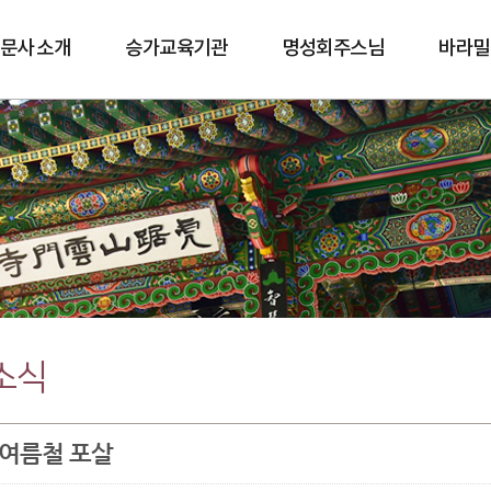
문사 소개
승가교육기관
명성회주스님
바라밀
바람길
소식
 여름철 포살