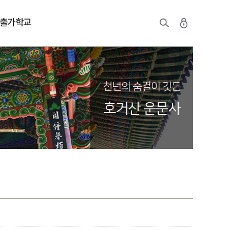
출가학교
천년의 숨결이 깃든
호거산 운문사