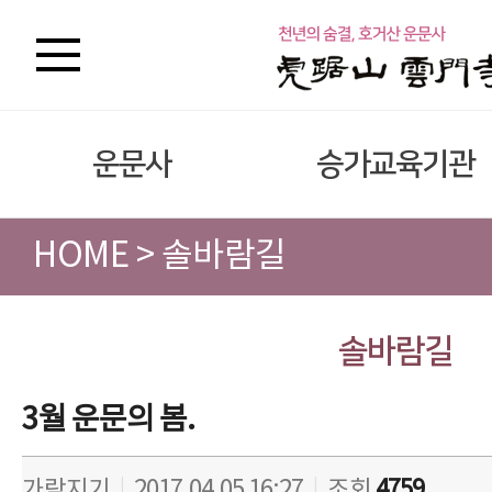
운문사
승가교육기관
HOME > 솔바람길
솔바람길
3월 운문의 봄.
가람지기
|
2017.04.05 16:27
|
조회
4759