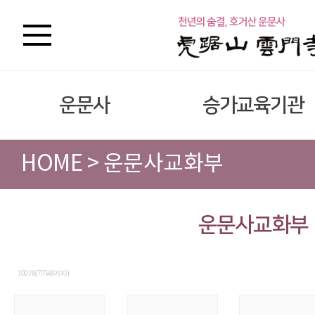
운문사
승가교육기관
HOME > 운문사교화부
운문사교화부
102개(7/7페이지)