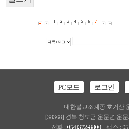
1
2
3
4
5
6
7
PC모드
로그인
대한불교조계종 호거산 
[38368] 경북 청도군 운문면 운
전화 :
054)372-8800
팩스 : 054