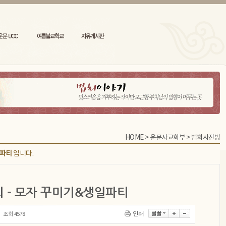
HOME
>
운문사교화부
>
법회사진방
일파티
입니다.
회 - 모자 꾸미기&생일파티
조회
4578
인쇄