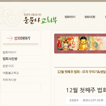
법회이야기
법회사진방
운문 UCC
12월 첫째주 법회 - 모자 꾸미기&생
여름불교학교
자유게시판
12월 첫째주 법
운문동자
2010.12.07 18:39
|
|