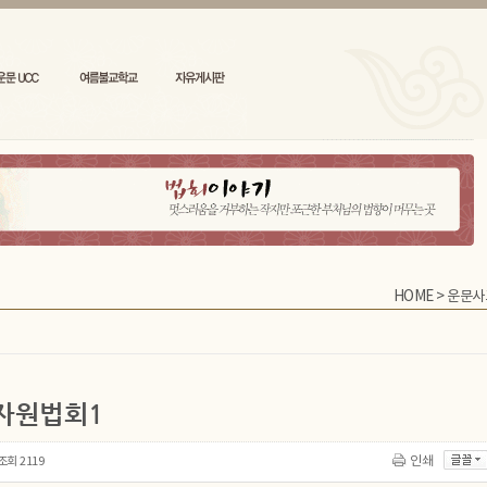
HOME
>
운문사
대자원법회1
조회
2119
인쇄