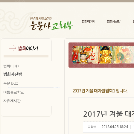
법회이야기
법회사진방
운문 UCC
2017년 겨울 대자원법회1
입니다.
여름불교학교
자유게시판
2017년 겨울 
교화부
2018.04.05 18:24
|
|