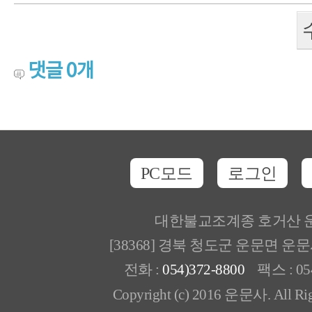
댓글
0
개
PC모드
로그인
대한불교조계종 호거산 
[38368] 경북 청도군 운문면 운
전화 :
054)372-8800
팩스 : 054
Copyright (c) 2016 운문사. All Rig