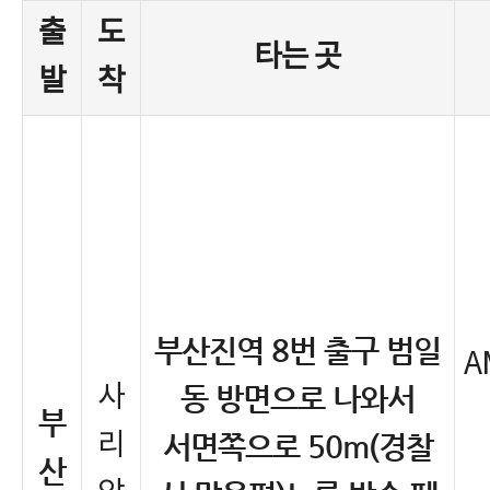
출
도
타는 곳
발
착
부산진역 8번 출구 범일
A
사
동 방면으로 나와서
부
리
서면쪽으로 50m(경찰
산