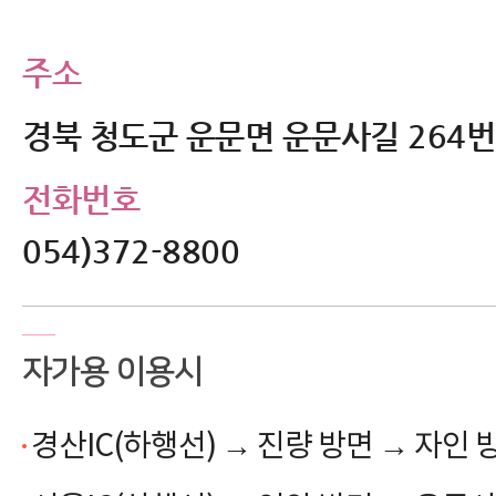
주소
경북 청도군 운문면 운문사길 264
전화번호
054)372-8800
자가용 이용시
경산IC(하행선)
→
진량 방면
→
자인 