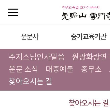
운문사
승가교육기관
주지스님인사말씀
원광화랑연
운문 소식
대중예불
종무소
찾아오시는 길
찾아오시는 길