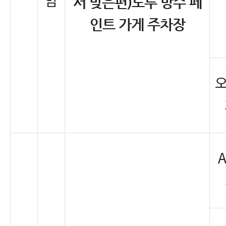
암
서 맞은편)
노루 방수 페
인트 가게 주차장
오