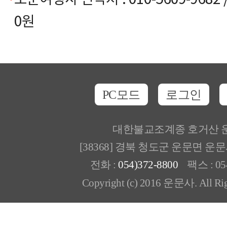
보문여행사 연락처 : 010-5609-9682 
0원
PC모드
로그인
대한불교조계종 호거산 
[38368] 경북 청도군 운문면 운
전화 :
054)372-8800
팩스 : 054
Copyright (c) 2016 운문사. All Rig