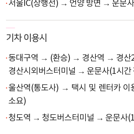
서울IC(상행선)
→
언양 방면
→
운문
기차 이용시
동대구역
→
(환승)
→
경산역
→
경산2
경산시외버스터미널
→
운문사(1시간 
울산역(통도사)
→
택시 및 렌터카 이
소요)
청도역
→
청도버스터미널
→
운문사(