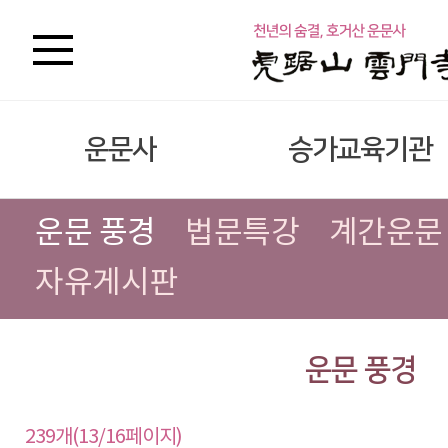
운문사
승가교육기관
운문 풍경
법문특강
계간운문
자유게시판
운문 풍경
239개(13/16페이지)