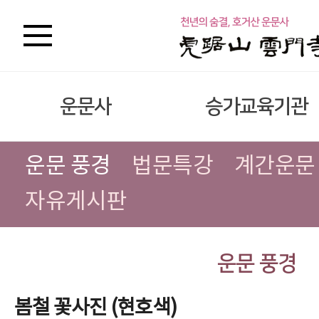
운문사
승가교육기관
운문 풍경
법문특강
계간운문
자유게시판
운문 풍경
봄철 꽃사진 (현호색)