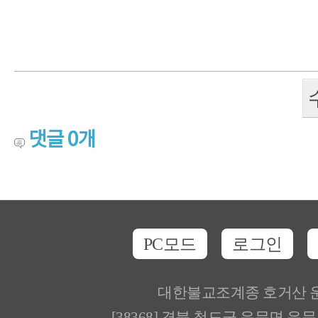
댓글
0
개
PC모드
로그인
대한불교조계종 호거산 
[38368] 경북 청도군 운문면 운