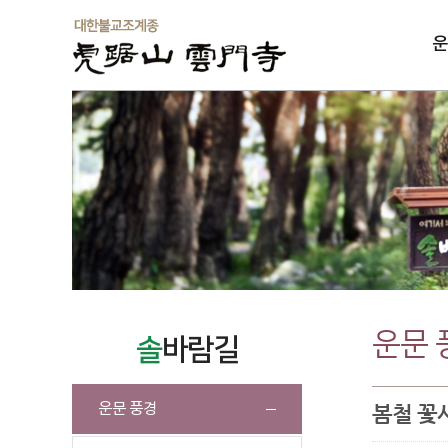
운
솔
운문 
솔
바람길
운문 풍경
봄철 꽃