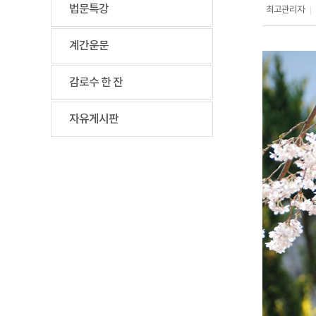
법문특강
최고관리자
|
계간운문
감로수 한 잔
자유게시판