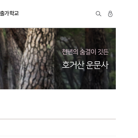
출가학교
천년의 숨결이 깃든
호거산 운문사