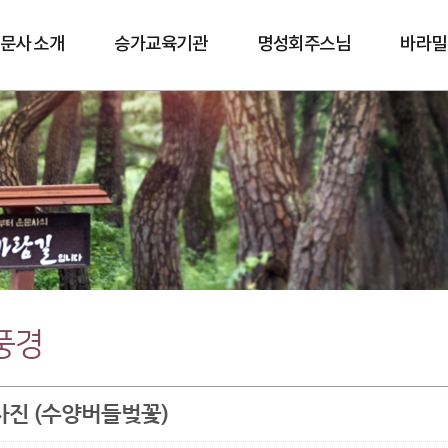
문사 소개
승가교육기관
명성회주스님
바라밀
바람길
풍경
사진 (수양버들벚꽃)