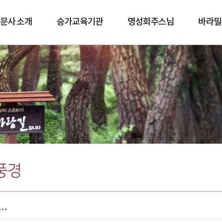
문사 소개
승가교육기관
명성회주스님
바라밀
바람길
풍경
..