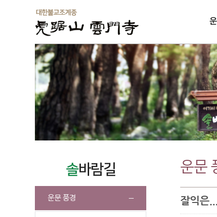
운
솔
운문 
솔
바람길
운문 풍경
잘익은...