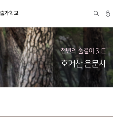
출가학교
천년의 숨결이 깃든
호거산 운문사