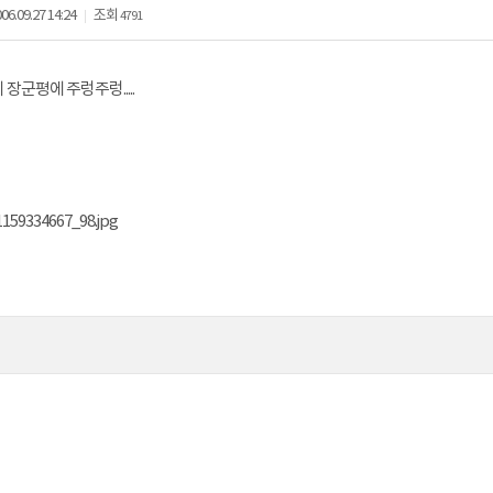
06.09.27 14:24
조회
4791
|
장군평에 주렁주렁.....
1159334667_98.jpg