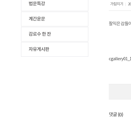
법문특강
가람지기
20
|
계간운문
잘익은 감들이 
감로수 한 잔
자유게시판
cgallery01_
0
댓글 (
)