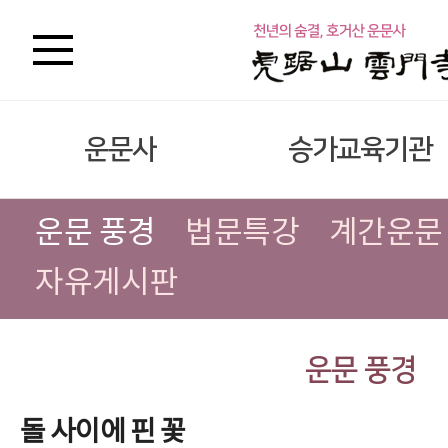
운문사
승가교육기관
운문 풍경
법문특강
계간운문
자유게시판
운문 풍경
돌 사이에 핀 꽃