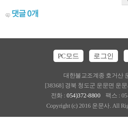
댓글
0
개
PC모드
로그인
대한불교조계종 호거산 
[38368] 경북 청도군 운문면 운
전화 :
054)372-8800
팩스 : 054
Copyright (c) 2016 운문사. All Rig