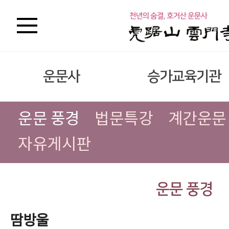
운문사
승가교육기관
운문 풍경
법문특강
계간운문
자유게시판
운문 풍경
땀방울