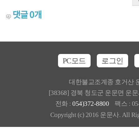
댓글
0
개
PC모드
로그인
대한불교조계종 호거산 
[38368] 경북 청도군 운문면 운
전화 :
054)372-8800
팩스 : 054
Copyright (c) 2016 운문사. All Rig