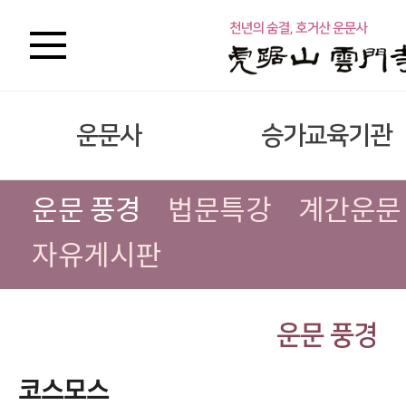
운문사
승가교육기관
운문 풍경
법문특강
계간운문
자유게시판
운문 풍경
코스모스