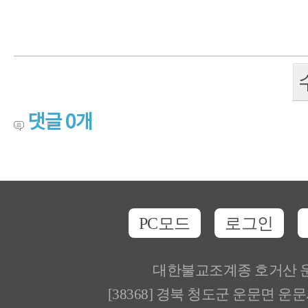
댓글
0
개
PC모드
로그인
대한불교조계종 호거산 
[38368] 경북 청도군 운문면 운