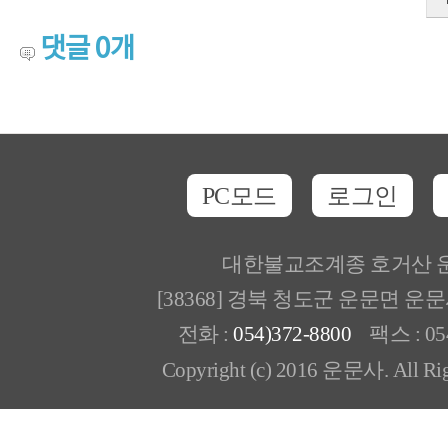
댓글
0
개
PC모드
로그인
대한불교조계종 호거산 
[38368] 경북 청도군 운문면 운
전화 :
054)372-8800
팩스 : 054
Copyright (c) 2016 운문사. All Rig