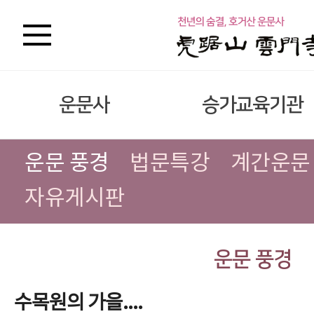
운문사
승가교육기관
운문 풍경
법문특강
계간운문
자유게시판
운문 풍경
수목원의 가을....