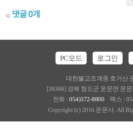
댓글
0
개
PC모드
로그인
대한불교조계종 호거산 
[38368] 경북 청도군 운문면 운
전화 :
054)372-8800
팩스 : 054
Copyright (c) 2016 운문사. All Rig