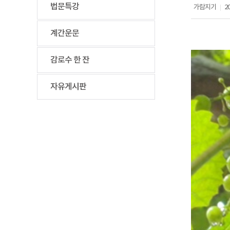
법문특강
가람지기
20
|
계간운문
감로수 한 잔
자유게시판