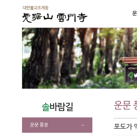
운
솔
운문 
솔
바람길
운문 풍경
포도가 