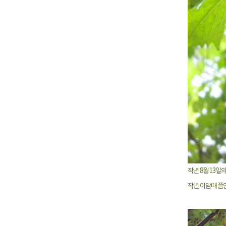
작년 8월 13일
작년 이맘때 쯤인