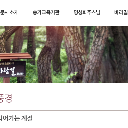
문사 소개
승가교육기관
명성회주스님
바라밀
바람길
풍경
익어가는 계절