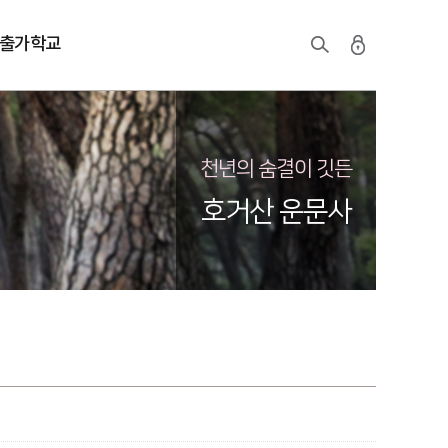
출가학교
천년의 숨결이 깃든
호거산 운문사