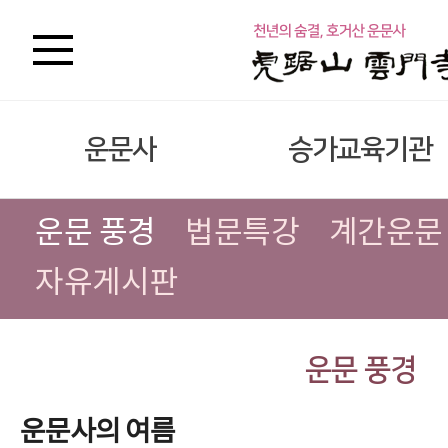
운문사
승가교육기관
운문 풍경
법문특강
계간운문
자유게시판
운문 풍경
운문사의 여름