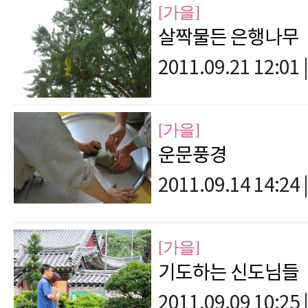
[가을]
살짝물든 은행나무
2011.09.21 12:01
|
[가을]
운문풍경
2011.09.14 14:24
|
[가을]
기도하는 신도님들
2011.09.09 10:25
|