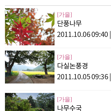
[가을]
단풍나무
2011.10.06 09:40
|
[가을]
다실논풍경
2011.10.05 09:36
|
[가을]
나무수국