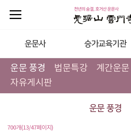
운문사
승가교육기관
운문 풍경
법문특강
계간운문
자유게시판
운문 풍경
700개(13/47페이지)