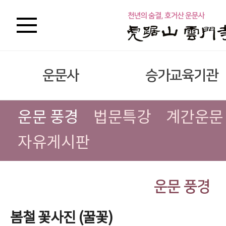
운문사
승가교육기관
운문 풍경
법문특강
계간운문
자유게시판
운문 풍경
봄철 꽃사진 (꿀꽃)