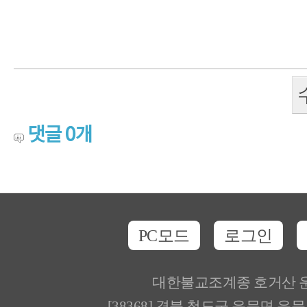
댓글
0
개
PC모드
로그인
대한불교조계종 호거산 
[38368] 경북 청도군 운문면 운