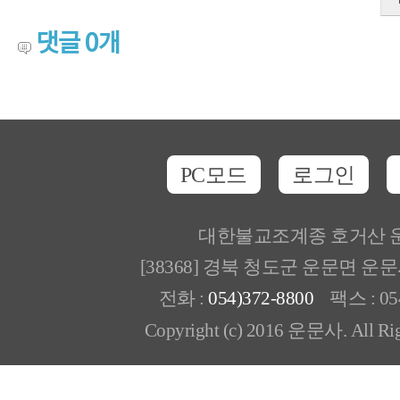
댓글
0
개
PC모드
로그인
대한불교조계종 호거산 
[38368] 경북 청도군 운문면 운
전화 :
054)372-8800
팩스 : 054
Copyright (c) 2016 운문사. All Rig