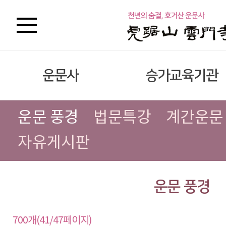
운문사
승가교육기관
운문 풍경
법문특강
계간운문
자유게시판
운문 풍경
700개(41/47페이지)