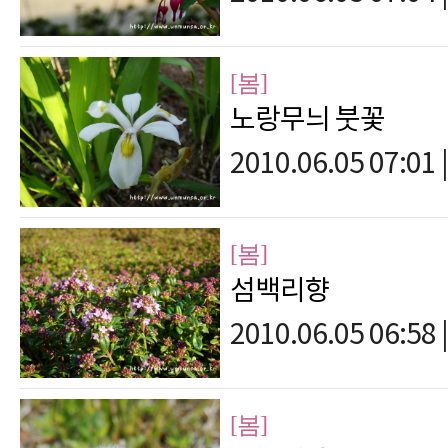
[봄]
노랑무늬 붓꽃
2010.06.05 07:01
|
[봄]
섬백리향
2010.06.05 06:58
|
[봄]