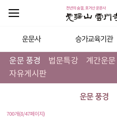
운문사
승가교육기관
운문 풍경
법문특강
계간운문
자유게시판
운문 풍경
700개(8/47페이지)