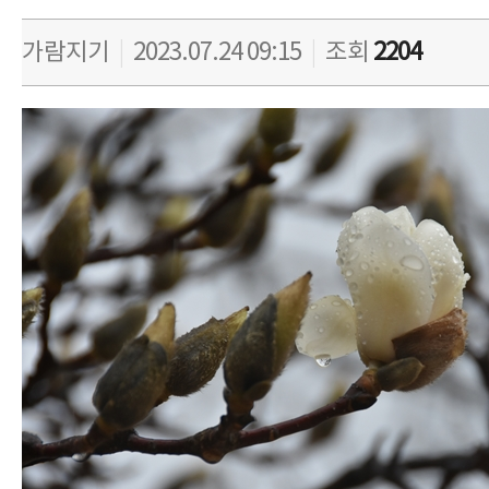
가람지기
|
2023.07.24 09:15
|
조회
2204