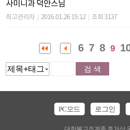
사미니과 덕안스님
최고관리자
2016.01.26 15:12
조회 3137
|
|
6
7
8
1
9
PC모드
로그인
대한불교조계종 호거산 