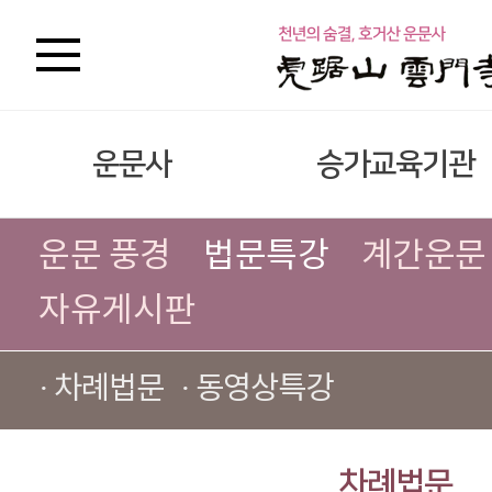
운문사
승가교육기관
운문 풍경
법문특강
계간운문
자유게시판
· 차례법문
· 동영상특강
차례법문